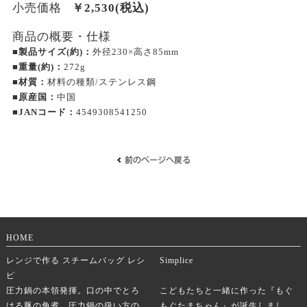
小売価格
￥
2,530
(税込)
商品の概要・仕様
■製品サイズ(約)：
外径230×高さ85mm
■重量(約)：
272g
■材質：
材料の種類/ステンレス鋼
■原産国：
中国
■JANコード：
4549308541250
HOME
レンジで作る スチームバッグ レシ
Simplice
ピ
圧力鍋の本領発揮。口の中でとろ
こどもたちと一緒に作った『もぐ
ける豚の角煮。圧力鍋の扱い方の
もぐたまちゃん』が誕生しまし