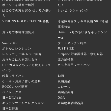
ポイントを動画で解説。
た！
はじめての方も安心 せいろの使い
レシピ_ラクッキング
方
VISIONS GOLD COATING特集
冷蔵庫内をスッキリ収納 SKIT冷蔵
庫収特集
おうちで本格韓国気分
chiiino うちのちいさなキッチンツ
ール
Simple Use
ブランキッチン特集
ボトルコレクション
JUST SIZE
レンジカリー鍋 レシピ紹介
Simplice 野菜調理器・水切り器
おうちごはんを楽しもう！
圧力鍋特集
IH・ガス火どちらにも使えるフラ
ガス火専用フライパン
イパン
鉄製フライパン
動画
ケーキ・お菓子作りの道具
収納用品
ROCOレシピ動画
コレール
パイレックス
鍋製品紹介
日本製品特集
Q&A
キッチンツールコレクション
鉄鋳物製調理器具
日本製特集