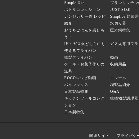
Simple Use
ブランキッチン
ボトルコレクション
JUST SIZE
レンジカリー鍋 レシピ
Simplice 野
紹介
水切り器
おうちごはんを楽しも
圧力鍋特集
う！
IH・ガス火どちらにも
ガス火専用フラ
使えるフライパン
鉄製フライパン
動画
ケーキ・お菓子作りの
収納用品
道具
ROCOレシピ動画
コレール
パイレックス
鍋製品紹介
日本製品特集
Q&A
キッチンツールコレク
鉄鋳物製調理器
ション
日本製特集
関連サイト
プライバシ