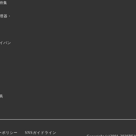
特集
菜調理器・
イパン
具
ーポリシー
SNSガイドライン