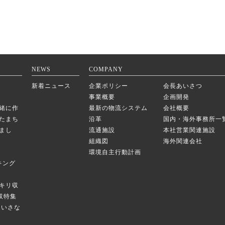
NEWS
COMPANY
新着ニュース
企業ポリシー
会長あいさつ
事業概要
企画開発
緒に作
最新の物流システム
会社概要
たまち
沿革
国内・海外事務所一
まし
流通施設
本社営業関連施設
組織図
海外関連会社
環境自主行動計画
キング
キリ収
庫収特集
のちいさな