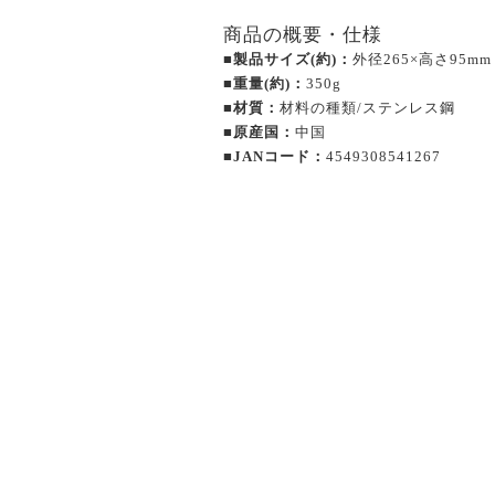
商品の概要・仕様
■製品サイズ(約)：
外径265×高さ95mm
■重量(約)：
350g
■材質：
材料の種類/ステンレス鋼
■原産国：
中国
■JANコード：
4549308541267