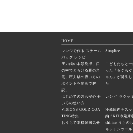
HOME
レンジで作る スチーム
Simplice
バッグ レシピ
圧力鍋の本領発揮。口
こどもたちと一
の中でとろける豚の角
った『もぐもぐ
煮。圧力鍋の扱い方の
ゃん』が誕生し
ポイントを動画で解
た！
説。
はじめての方も安心 せ
レシピ_ラクッ
いろの使い方
VISIONS GOLD COA
冷蔵庫内をスッ
TING特集
納 SKIT冷蔵
おうちで本格韓国気分
chiiino うち
キッチンツール