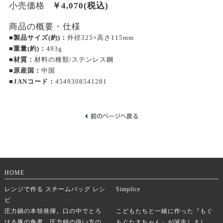
小売価格
￥
4,070
(税込)
商品の概要・仕様
■製品サイズ(約)：
外径325×高さ115mm
■重量(約)：
493g
■材質：
材料の種類/ステンレス鋼
■原産国：
中国
■JANコード：
4549308541281
HOME
レンジで作る スチームバッグ レシ
Simplice
ピ
圧力鍋の本領発揮。口の中でとろ
こどもたちと一緒に作った『もぐ
ける豚の角煮。圧力鍋の扱い方の
もぐたまちゃん』が誕生しまし