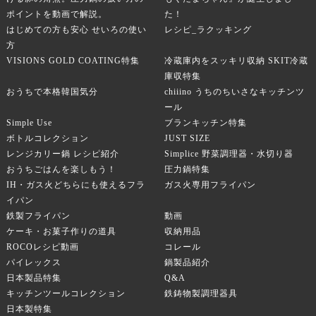
ポイントを動画で解説。
た！
はじめての方も安心 せいろの使い
レシピ_ラクッキング
方
VISIONS GOLD COATING特集
冷蔵庫内をスッキリ収納 SKIT冷蔵
庫収特集
おうちで本格韓国気分
chiiino うちのちいさなキッチンツ
ール
Simple Use
ブランキッチン特集
ボトルコレクション
JUST SIZE
レンジカリー鍋 レシピ紹介
Simplice 野菜調理器・水切り器
おうちごはんを楽しもう！
圧力鍋特集
IH・ガス火どちらにも使えるフラ
ガス火専用フライパン
イパン
鉄製フライパン
動画
ケーキ・お菓子作りの道具
収納用品
ROCOレシピ動画
コレール
パイレックス
鍋製品紹介
日本製品特集
Q&A
キッチンツールコレクション
鉄鋳物製調理器具
日本製特集