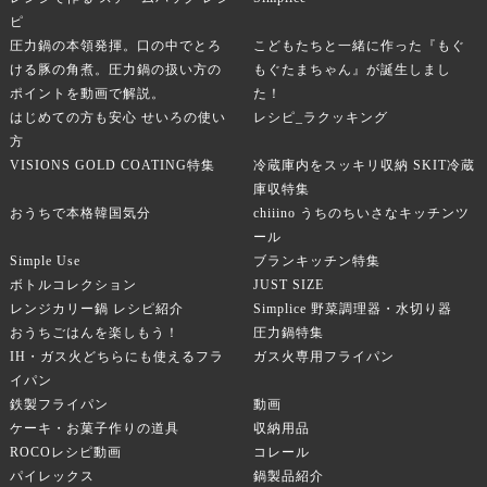
ピ
圧力鍋の本領発揮。口の中でとろ
こどもたちと一緒に作った『もぐ
ける豚の角煮。圧力鍋の扱い方の
もぐたまちゃん』が誕生しまし
ポイントを動画で解説。
た！
はじめての方も安心 せいろの使い
レシピ_ラクッキング
方
VISIONS GOLD COATING特集
冷蔵庫内をスッキリ収納 SKIT冷蔵
庫収特集
おうちで本格韓国気分
chiiino うちのちいさなキッチンツ
ール
Simple Use
ブランキッチン特集
ボトルコレクション
JUST SIZE
レンジカリー鍋 レシピ紹介
Simplice 野菜調理器・水切り器
おうちごはんを楽しもう！
圧力鍋特集
IH・ガス火どちらにも使えるフラ
ガス火専用フライパン
イパン
鉄製フライパン
動画
ケーキ・お菓子作りの道具
収納用品
ROCOレシピ動画
コレール
パイレックス
鍋製品紹介