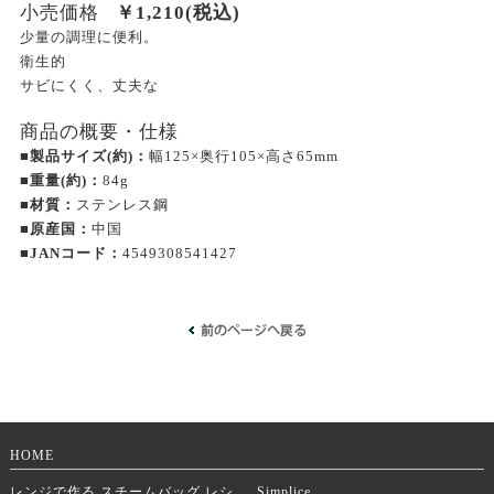
小売価格
￥
1,210
(税込)
少量の調理に便利。
衛生的
サビにくく、丈夫な
商品の概要・仕様
■製品サイズ(約)：
幅125×奥行105×高さ65mm
■重量(約)：
84g
■材質：
ステンレス鋼
■原産国：
中国
■JANコード：
4549308541427
HOME
レンジで作る スチームバッグ レシ
Simplice