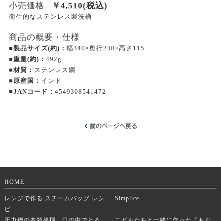
小売価格
￥
4,510
(税込)
衛生的なステンレス製洗桶
商品の概要・仕様
■製品サイズ(約)：
幅340×奥行230×高さ115
■重量(約)：
492g
■材質：
ステンレス鋼
■原産国：
インド
■JANコード：
4549308541472
HOME
レンジで作る スチームバッグ レシ
Simplice
ピ
圧力鍋の本領発揮。口の中でとろ
こどもたちと一緒に作った『もぐ