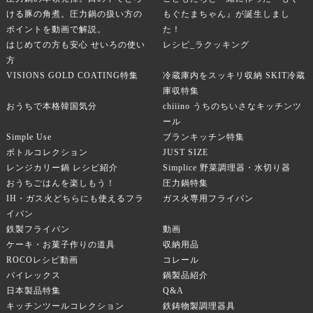
ける豚の角煮。圧力鍋の扱い方の
もぐたまちゃん』が誕生しまし
ポイントを動画で解説。
た！
はじめての方も安心 せいろの使い
レシピ_ラクッキング
方
VISIONS GOLD COATING特集
冷蔵庫内をスッキリ収納 SKIT冷蔵
庫収特集
おうちで本格韓国気分
chiiino うちのちいさなキッチンツ
ール
Simple Use
ブランキッチン特集
ボトルコレクション
JUST SIZE
レンジカリー鍋 レシピ紹介
Simplice 野菜調理器・水切り器
おうちごはんを楽しもう！
圧力鍋特集
IH・ガス火どちらにも使えるフラ
ガス火専用フライパン
イパン
鉄製フライパン
動画
ケーキ・お菓子作りの道具
収納用品
ROCOレシピ動画
コレール
パイレックス
鍋製品紹介
日本製品特集
Q&A
キッチンツールコレクション
鉄鋳物製調理器具