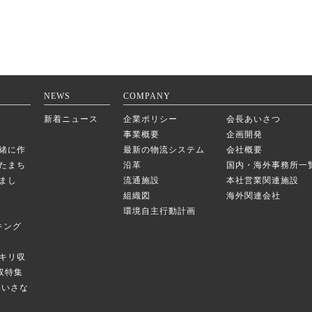
NEWS
COMPANY
新着ニュース
企業ポリシー
会長あいさつ
事業概要
企画開発
緒に作
最新の物流システム
会社概要
たまち
沿革
国内・海外事務所一
まし
流通施設
本社営業関連施設
組織図
海外関連会社
環境自主行動計画
キング
キリ収
庫収特集
のちいさな