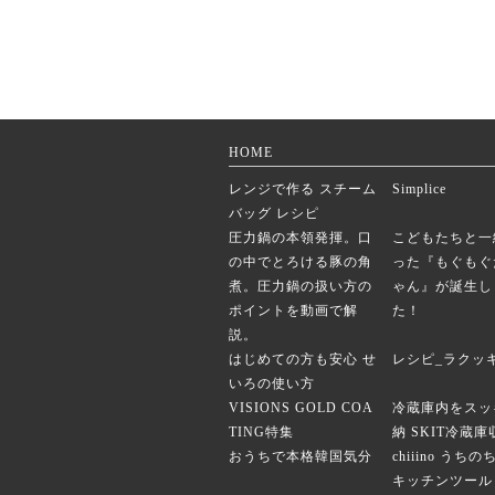
HOME
レンジで作る スチーム
Simplice
バッグ レシピ
圧力鍋の本領発揮。口
こどもたちと一
の中でとろける豚の角
った『もぐもぐ
煮。圧力鍋の扱い方の
ゃん』が誕生し
ポイントを動画で解
た！
説。
はじめての方も安心 せ
レシピ_ラクッ
いろの使い方
VISIONS GOLD COA
冷蔵庫内をスッ
TING特集
納 SKIT冷蔵
おうちで本格韓国気分
chiiino うち
キッチンツール