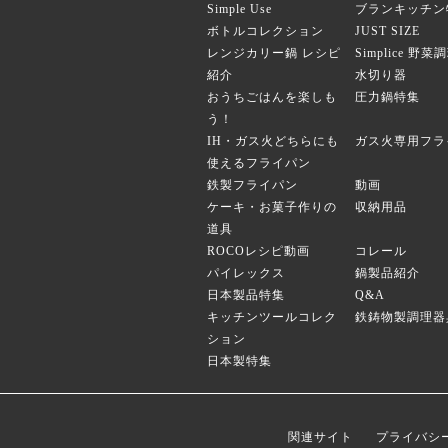
Simple Use
ブランキッチン
ボトルコレクション
JUST SIZE
レンジカリー鍋 レシピ
Simplice 野
紹介
水切り器
おうちごはんを楽しも
圧力鍋特集
う！
IH・ガス火どちらにも
ガス火専用フラ
使えるフライパン
鉄製フライパン
動画
ケーキ・お菓子作りの
収納用品
道具
ROCOレシピ動画
コレール
パイレックス
鍋製品紹介
日本製品特集
Q&A
キッチンツールコレク
鉄鋳物製調理器
ション
日本製特集
関連サイト
プライバシ