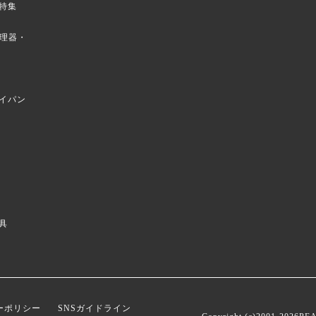
特集
菜調理器・
イパン
具
ーポリシー
SNSガイドライン