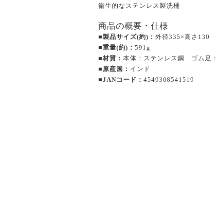
衛生的なステンレス製洗桶
商品の概要・仕様
■製品サイズ(約)：
外径335×高さ130
■重量(約)：
591g
■材質：
本体：ステンレス鋼 ゴム足
■原産国：
インド
■JANコード：
4549308541519