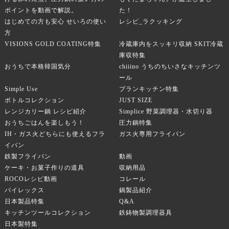
ポイントを動画で解説。
た！
はじめての方も安心 せいろの使い
レシピ_ラクッキング
方
VISIONS GOLD COATING特集
冷蔵庫内をスッキリ収納 SKIT冷蔵
庫収特集
おうちで本格韓国気分
chiiino うちのちいさなキッチンツ
ール
Simple Use
ブランキッチン特集
ボトルコレクション
JUST SIZE
レンジカリー鍋 レシピ紹介
Simplice 野菜調理器・水切り器
おうちごはんを楽しもう！
圧力鍋特集
IH・ガス火どちらにも使えるフラ
ガス火専用フライパン
イパン
鉄製フライパン
動画
ケーキ・お菓子作りの道具
収納用品
ROCOレシピ動画
コレール
パイレックス
鍋製品紹介
日本製品特集
Q&A
キッチンツールコレクション
鉄鋳物製調理器具
日本製特集