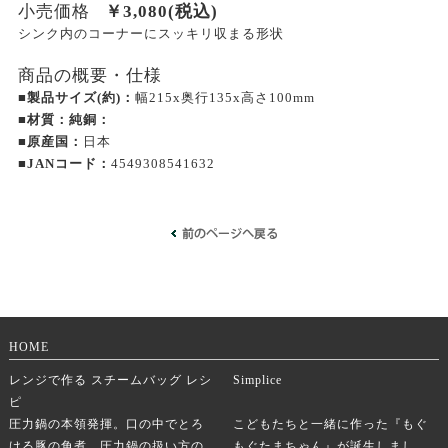
小売価格
￥
3,080
(税込)
シンク内のコーナーにスッキリ収まる形状
商品の概要・仕様
■製品サイズ(約)：
幅215x奥行135x高さ100mm
■材質：純銅：
■原産国：
日本
■JANコード：
4549308541632
HOME
レンジで作る スチームバッグ レシ
Simplice
ピ
圧力鍋の本領発揮。口の中でとろ
こどもたちと一緒に作った『もぐ
ける豚の角煮。圧力鍋の扱い方の
もぐたまちゃん』が誕生しまし