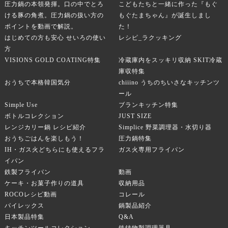
圧力鍋の本領発揮。口の中でとろ
こどもたちと一緒に作った『もぐ
ける豚の角煮。圧力鍋の扱い方の
もぐたまちゃん』が誕生しまし
ポイントを動画で解説。
た！
はじめての方も安心 せいろの使い
レシピ_ラクッキング
方
VISIONS GOLD COATING特集
冷蔵庫内をスッキリ収納 SKIT冷蔵
庫収特集
おうちで本格韓国気分
chiiino うちのちいさなキッチンツ
ール
Simple Use
ブランキッチン特集
ボトルコレクション
JUST SIZE
レンジカリー鍋 レシピ紹介
Simplice 野菜調理器・水切り器
おうちごはんを楽しもう！
圧力鍋特集
IH・ガス火どちらにも使えるフラ
ガス火専用フライパン
イパン
鉄製フライパン
動画
ケーキ・お菓子作りの道具
収納用品
ROCOレシピ動画
コレール
パイレックス
鍋製品紹介
日本製品特集
Q&A