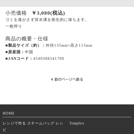
小売価格
￥
3,080
(税込)
ゴミを逃がさず排水溝を衛生的に保ちます。
一枚搾り
商品の概要・仕様
■製品サイズ（約）：
外径135mm×高さ115mm
■原産国：
中国
■JANコード：
4549308541700
HOME
レンジで作る スチームバッグ レシ
Simplice
ピ