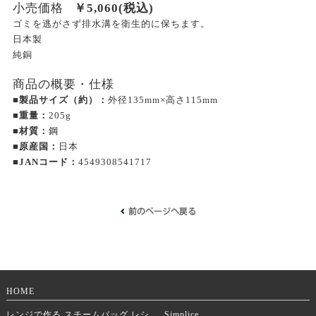
小売価格
￥
5,060
(税込)
ゴミを逃がさず排水溝を衛生的に保ちます。
日本製
純銅
商品の概要・仕様
■製品サイズ（約）：
外径135mm×高さ115mm
■重量：
205g
■材質：
鋼
■原産国：
日本
■JANコード：
4549308541717
HOME
レンジで作る スチームバッグ レシ
Simplice