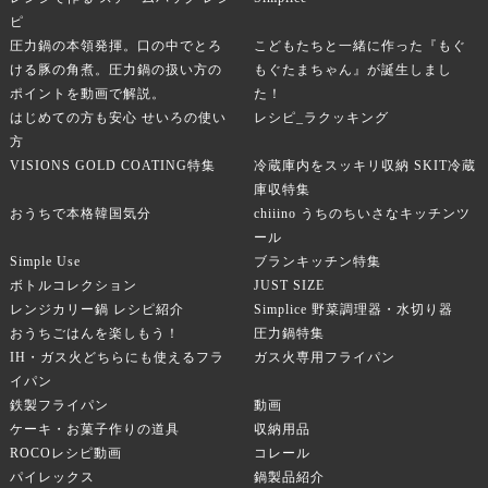
ピ
圧力鍋の本領発揮。口の中でとろ
こどもたちと一緒に作った『もぐ
ける豚の角煮。圧力鍋の扱い方の
もぐたまちゃん』が誕生しまし
ポイントを動画で解説。
た！
はじめての方も安心 せいろの使い
レシピ_ラクッキング
方
VISIONS GOLD COATING特集
冷蔵庫内をスッキリ収納 SKIT冷蔵
庫収特集
おうちで本格韓国気分
chiiino うちのちいさなキッチンツ
ール
Simple Use
ブランキッチン特集
ボトルコレクション
JUST SIZE
レンジカリー鍋 レシピ紹介
Simplice 野菜調理器・水切り器
おうちごはんを楽しもう！
圧力鍋特集
IH・ガス火どちらにも使えるフラ
ガス火専用フライパン
イパン
鉄製フライパン
動画
ケーキ・お菓子作りの道具
収納用品
ROCOレシピ動画
コレール
パイレックス
鍋製品紹介