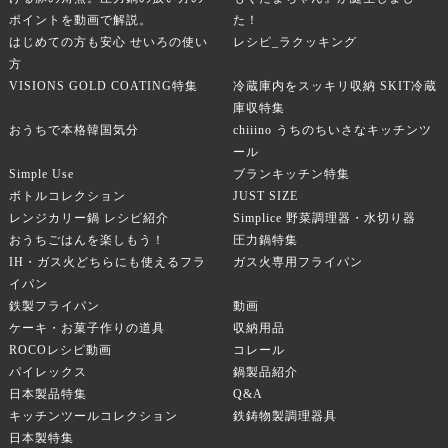
ポイントを動画で解説。
た！
はじめての方も安心 せいろの使い
レシピ_ラクッキング
方
VISIONS GOLD COATING特集
冷蔵庫内をスッキリ収納 SKIT冷蔵
庫収特集
おうちで本格韓国気分
chiiino うちのちいさなキッチンツ
ール
Simple Use
ブランキッチン特集
ボトルコレクション
JUST SIZE
レンジカリー鍋 レシピ紹介
Simplice 野菜調理器・水切り器
おうちごはんを楽しもう！
圧力鍋特集
IH・ガス火どちらにも使えるフラ
ガス火専用フライパン
イパン
鉄製フライパン
動画
ケーキ・お菓子作りの道具
収納用品
ROCOレシピ動画
コレール
パイレックス
鍋製品紹介
日本製品特集
Q&A
キッチンツールコレクション
鉄鋳物製調理器具
日本製特集