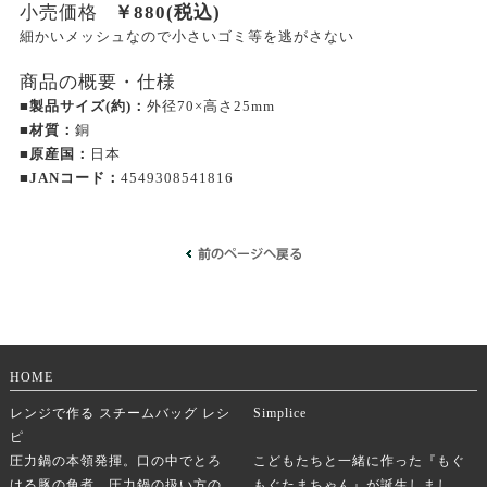
小売価格
￥
880
(税込)
細かいメッシュなので小さいゴミ等を逃がさない
商品の概要・仕様
■製品サイズ(約)：
外径70×高さ25mm
■材質：
銅
■原産国：
日本
■JANコード：
4549308541816
HOME
レンジで作る スチームバッグ レシ
Simplice
ピ
圧力鍋の本領発揮。口の中でとろ
こどもたちと一緒に作った『もぐ
ける豚の角煮。圧力鍋の扱い方の
もぐたまちゃん』が誕生しまし