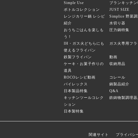
Simple Use
ブランキッチン
ボトルコレクション
JUST SIZE
レンジカリー鍋 レシピ
Simplice 野
紹介
水切り器
おうちごはんを楽しも
圧力鍋特集
う！
IH・ガス火どちらにも
ガス火専用フラ
使えるフライパン
鉄製フライパン
動画
ケーキ・お菓子作りの
収納用品
道具
ROCOレシピ動画
コレール
パイレックス
鍋製品紹介
日本製品特集
Q&A
キッチンツールコレク
鉄鋳物製調理器
ション
日本製特集
関連サイト
プライバシ