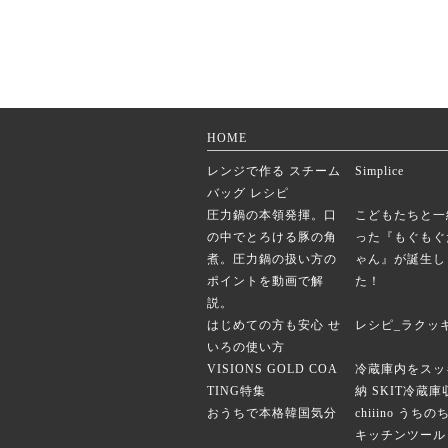
HOME
レンジで作る スチーム
Simplice
バッグ レシピ
圧力鍋の本領発揮。口
こどもたちと一
の中でとろける豚の角
った『もぐもぐ
煮。圧力鍋の扱い方の
ゃん』が誕生し
ポイントを動画で解
た！
説。
はじめての方も安心 せ
レシピ_ラクッ
いろの使い方
VISIONS GOLD COA
冷蔵庫内をスッ
TING特集
納 SKIT冷蔵
おうちで本格韓国気分
chiiino うち
キッチンツール