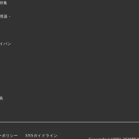
特集
菜調理器・
イパン
具
ーポリシー
SNSガイドライン