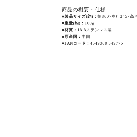
商品の概要・仕様
■製品サイズ(約)：
幅360×奥行245×高
■重量(約)：
160g
■材質：
18-8ステンレス製
■原産国：
中国
■JANコード：
4549308 549775