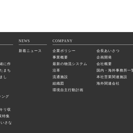
NEWS
COMPANY
新着ニュース
企業ポリシー
会長あいさつ
事業概要
企画開発
緒に作
最新の物流システム
会社概要
たまち
沿革
国内・海外事務所一
まし
流通施設
本社営業関連施設
組織図
海外関連会社
環境自主行動計画
キング
キリ収
庫収特集
のちいさな