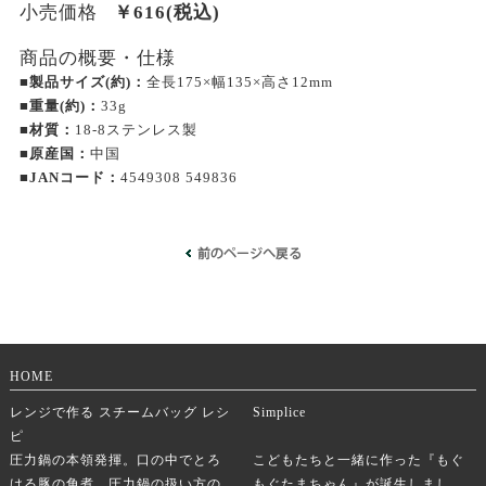
小売価格
￥
616
(税込)
商品の概要・仕様
■製品サイズ(約)：
全長175×幅135×高さ12mm
■重量(約)：
33g
■材質：
18-8ステンレス製
■原産国：
中国
■JANコード：
4549308 549836
HOME
レンジで作る スチームバッグ レシ
Simplice
ピ
圧力鍋の本領発揮。口の中でとろ
こどもたちと一緒に作った『もぐ
ける豚の角煮。圧力鍋の扱い方の
もぐたまちゃん』が誕生しまし