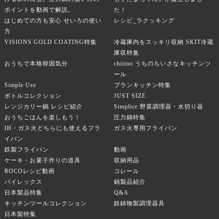
ポイントを動画で解説。
た！
はじめての方も安心 せいろの使い
レシピ_ラクッキング
方
VISIONS GOLD COATING特集
冷蔵庫内をスッキリ収納 SKIT冷蔵
庫収特集
おうちで本格韓国気分
chiiino うちのちいさなキッチンツ
ール
Simple Use
ブランキッチン特集
ボトルコレクション
JUST SIZE
レンジカリー鍋 レシピ紹介
Simplice 野菜調理器・水切り器
おうちごはんを楽しもう！
圧力鍋特集
IH・ガス火どちらにも使えるフラ
ガス火専用フライパン
イパン
鉄製フライパン
動画
ケーキ・お菓子作りの道具
収納用品
ROCOレシピ動画
コレール
パイレックス
鍋製品紹介
日本製品特集
Q&A
キッチンツールコレクション
鉄鋳物製調理器具
日本製特集