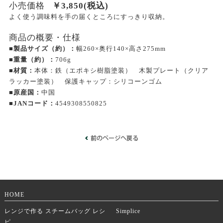
小売価格
￥
3,850
(税込)
よく使う調味料を手の届くところにすっきり収納。
商品の概要・仕様
■製品サイズ（約）：
幅260×奥行140×高さ275mm
■重量（約）：
706g
■材質：
本体：鉄（エポキシ樹脂塗装） 木製プレート（クリア
ラッカー塗装） 保護キャップ：シリコーンゴム
■原産国：
中国
■JANコード：
4549308550825
HOME
レンジで作る スチームバッグ レシ
Simplice
ピ