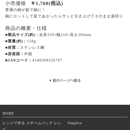
小売価格
￥
1,760
(税込)
普通の鍋が茹で鍋に！
鍋にセットして茹であがったらサッと引き上げてそのまま湯切り
商品の概要・仕様
■製品サイズ(約)：
全長350×幅210×高さ200mm
■重量(約)：
158g
■材質：
ステンレス鋼
■原産国：
中国
■JANコード：
4549308556797
HOME
レンジで作る スチームバッグ レシ
Simplice
ピ