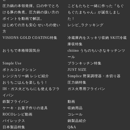
圧力鍋の本領発揮。口の中でとろ
こどもたちと一緒に作った『もぐ
ける豚の角煮。圧力鍋の扱い方の
もぐたまちゃん』が誕生しまし
ポイントを動画で解説。
た！
はじめての方も安心 せいろの使い
レシピ_ラクッキング
方
VISIONS GOLD COATING特集
冷蔵庫内をスッキリ収納 SKIT冷蔵
庫収特集
おうちで本格韓国気分
chiiino うちのちいさなキッチンツ
ール
Simple Use
ブランキッチン特集
ボトルコレクション
JUST SIZE
レンジカリー鍋 レシピ紹介
Simplice 野菜調理器・水切り器
おうちごはんを楽しもう！
圧力鍋特集
IH・ガス火どちらにも使えるフラ
ガス火専用フライパン
イパン
鉄製フライパン
動画
ケーキ・お菓子作りの道具
収納用品
ROCOレシピ動画
コレール
パイレックス
鍋製品紹介
日本製品特集
Q&A