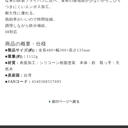
従来の鉄製フライパンに比べ、食材の接地面が少ないからこびり
つきにくいエンボス加工。
耐久性に優れる。
熱効率がいいので時間短縮。
調理しながら鉄分補給。
IH対応
商品の概要・仕様
■製品サイズ(約)：
全長480×幅300×高さ135mm
■重量(約)：
1112g
■材質：
表面加工：シリコーン樹脂塗装 本体：鉄 取っ手：天
然木
■原産国：
台湾
■JANコード：
4549308557695