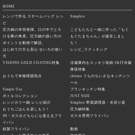
HOME
レンジで作る スチームバッグ レシ
Simplice
ピ
圧力鍋の本領発揮。口の中でとろ
こどもたちと一緒に作った『もぐ
ける豚の角煮。圧力鍋の扱い方の
もぐたまちゃん』が誕生しまし
ポイントを動画で解説。
た！
はじめての方も安心 せいろの使い
レシピ_ラクッキング
方
VISIONS GOLD COATING特集
冷蔵庫内をスッキリ収納 SKIT冷蔵
庫収特集
おうちで本格韓国気分
chiiino うちのちいさなキッチンツ
ール
Simple Use
ブランキッチン特集
ボトルコレクション
JUST SIZE
レンジカリー鍋 レシピ紹介
Simplice 野菜調理器・水切り器
おうちごはんを楽しもう！
圧力鍋特集
IH・ガス火どちらにも使えるフラ
ガス火専用フライパン
イパン
鉄製フライパン
動画