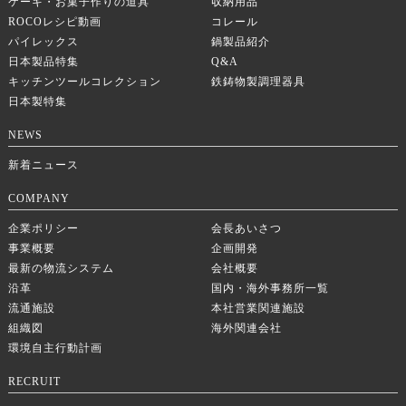
ケーキ・お菓子作りの道具
収納用品
ROCOレシピ動画
コレール
パイレックス
鍋製品紹介
日本製品特集
Q&A
キッチンツールコレクション
鉄鋳物製調理器具
日本製特集
NEWS
新着ニュース
COMPANY
企業ポリシー
会長あいさつ
事業概要
企画開発
最新の物流システム
会社概要
沿革
国内・海外事務所一覧
流通施設
本社営業関連施設
組織図
海外関連会社
環境自主行動計画
RECRUIT