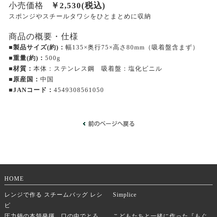
小売価格
￥
2,530
(税込)
スポンジやスチールタワシをひとまとめに収納
商品の概要・仕様
■製品サイズ(約)：
幅135×奥行75×高さ80mm（吸着盤含まず）
■重量(約)：
500g
■材質：
本体：ステンレス鋼 吸着盤：塩化ビニル
■原産国：
中国
■JANコード：
4549308561050
HOME
レンジで作る スチームバッグ レシ
Simplice
ピ
圧力鍋の本領発揮。口の中でとろ
こどもたちと一緒に作った『もぐ