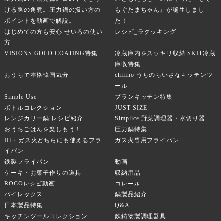
ける豚の角煮。圧力鍋の扱い方の
もぐたまちゃん』が誕生しまし
ポイントを動画で解説。
た！
はじめての方も安心 せいろの使い
レシピ_ラクッキング
方
VISIONS GOLD COATING特集
冷蔵庫内をスッキリ収納 SKIT冷蔵
庫収特集
おうちで本格韓国気分
chiiino うちのちいさなキッチンツ
ール
Simple Use
ブランキッチン特集
ボトルコレクション
JUST SIZE
レンジカリー鍋 レシピ紹介
Simplice 野菜調理器・水切り器
おうちごはんを楽しもう！
圧力鍋特集
IH・ガス火どちらにも使えるフラ
ガス火専用フライパン
イパン
鉄製フライパン
動画
ケーキ・お菓子作りの道具
収納用品
ROCOレシピ動画
コレール
パイレックス
鍋製品紹介
日本製品特集
Q&A
キッチンツールコレクション
鉄鋳物製調理器具