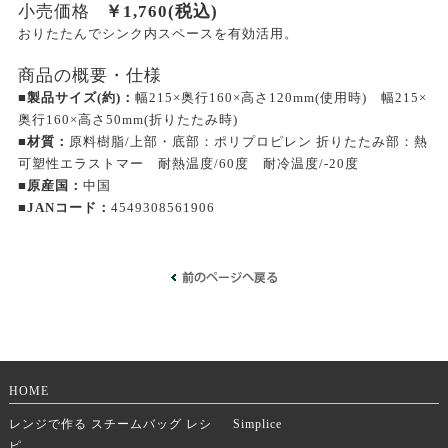
小売価格
￥
1,760
(税込)
おりたたんでシンク内スペースを有効活用。
商品の概要・仕様
■製品サイズ(約)：
幅215×奥行160×高さ120mm(使用時) 幅215×
奥行160×高さ50mm(折りたたみ時)
■材質：
原料樹脂/上部・底部：ポリプロピレン 折りたたみ部：熱
可塑性エラストマー 耐熱温度/60度 耐冷温度/-20度
■原産国：
中国
■JANコード：
4549308561906
HOME
レンジで作る スチームバッグ レシ
Simplice
ピ