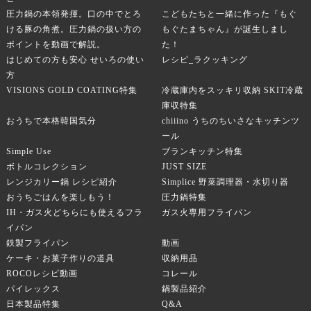
圧力鍋の本領発揮。口の中でとろ
こどもたちと一緒に作った『もぐ
ける豚の角煮。圧力鍋の扱い方の
もぐたまちゃん』が誕生しまし
ポイントを動画で解説。
た！
はじめての方も安心 せいろの使い
レシピ_ラクッキング
方
VISIONS GOLD COATING特集
冷蔵庫内をスッキリ収納 SKIT冷蔵
庫収特集
おうちで本格韓国気分
chiiino うちのちいさなキッチンツ
ール
Simple Use
ブランキッチン特集
ボトルコレクション
JUST SIZE
レンジカリー鍋 レシピ紹介
Simplice 野菜調理器・水切り器
おうちごはんを楽しもう！
圧力鍋特集
IH・ガス火どちらにも使えるフラ
ガス火専用フライパン
イパン
鉄製フライパン
動画
ケーキ・お菓子作りの道具
収納用品
ROCOレシピ動画
コレール
パイレックス
鍋製品紹介
日本製品特集
Q&A