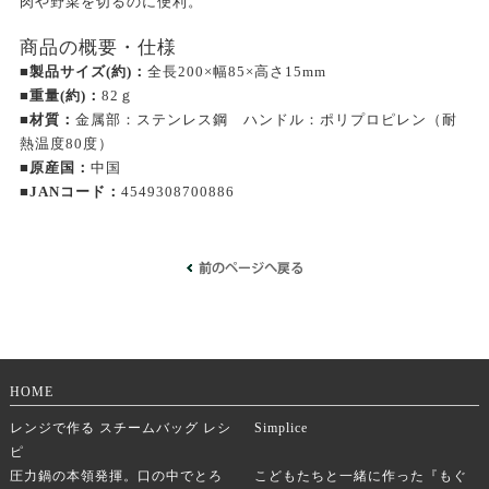
肉や野菜を切るのに便利。
商品の概要・仕様
■製品サイズ(約)：
全長200×幅85×高さ15mm
■重量(約)：
82ｇ
■材質：
金属部：ステンレス鋼 ハンドル：ポリプロピレン（耐
熱温度80度）
■原産国：
中国
■JANコード：
4549308700886
HOME
レンジで作る スチームバッグ レシ
Simplice
ピ
圧力鍋の本領発揮。口の中でとろ
こどもたちと一緒に作った『もぐ