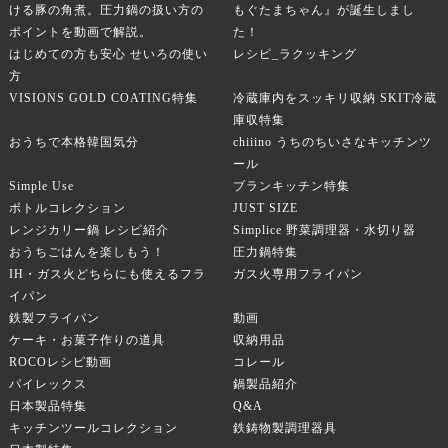
ける豚の角煮。圧力鍋の扱い方の
もぐたまちゃん』が誕生しまし
ポイントを動画で解説。
た！
はじめての方も安心 せいろの使い
レシピ_ラクッキング
方
VISIONS GOLD COATING特集
冷蔵庫内をスッキリ収納 SKIT冷蔵
庫収特集
おうちで本格韓国気分
chiiino うちのちいさなキッチンツ
ール
Simple Use
ブランキッチン特集
ボトルコレクション
JUST SIZE
レンジカリー鍋 レシピ紹介
Simplice 野菜調理器・水切り器
おうちごはんを楽しもう！
圧力鍋特集
IH・ガス火どちらにも使えるフラ
ガス火専用フライパン
イパン
鉄製フライパン
動画
ケーキ・お菓子作りの道具
収納用品
ROCOレシピ動画
コレール
パイレックス
鍋製品紹介
日本製品特集
Q&A
キッチンツールコレクション
鉄鋳物製調理器具