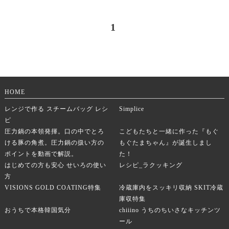
1
HOME
レンジで作る スチームバッグ レシ
Simplice
ピ
圧力鍋の本領発揮。口の中でとろ
こどもたちと一緒に作った『もぐ
ける豚の角煮。圧力鍋の扱い方の
もぐたまちゃん』が誕生しまし
ポイントを動画で解説。
た！
はじめての方も安心 せいろの使い
レシピ_ラクッキング
方
VISIONS GOLD COATING特集
冷蔵庫内をスッキリ収納 SKIT冷蔵
庫収特集
おうちで本格韓国気分
chiiino うちのちいさなキッチンツ
ール