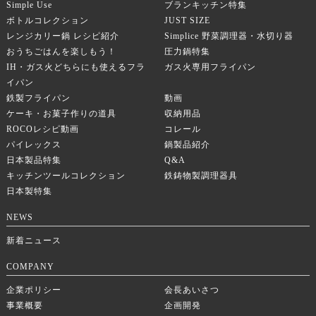
Simple Use
ブランキッチン特集
ボトルコレクション
JUST SIZE
レンジカリー鍋 レシピ紹介
Simplice 野菜調理器・水切り器
おうちごはんを楽しもう！
圧力鍋特集
IH・ガス火どちらにも使えるフラ
ガス火専用フライパン
イパン
鉄製フライパン
動画
ケーキ・お菓子作りの道具
収納用品
ROCOレシピ動画
コレール
パイレックス
鍋製品紹介
日本製品特集
Q&A
キッチンツールコレクション
鉄鋳物製調理器具
日本製特集
NEWS
新着ニュース
COMPANY
企業ポリシー
会長あいさつ
事業概要
企画開発